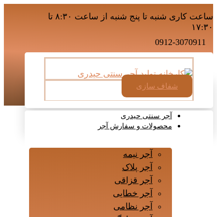
ساعت کاری شنبه تا پنج شنبه از ساعت ۸:۳۰ تا
۱۷:۳۰
0912-3070911
شفاف سازی
آجر سنتی حیدری
محصولات و سفارش آجر
آجر نیمه
آجر پلاک
آجر قزاقی
آجر خطایی
آجر نظامی