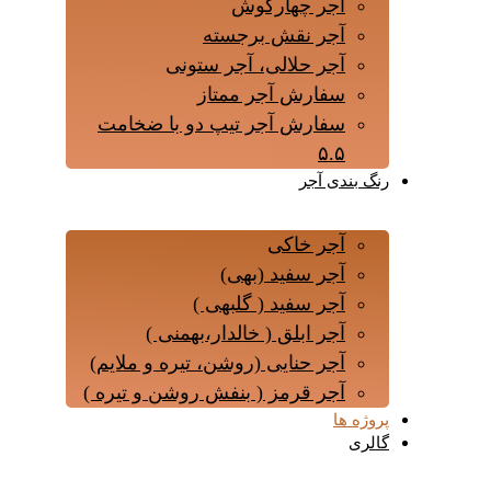
آجر چهارگوش
آجر نقش برجسته
آجر حلالی، آجر ستونی
سفارش آجر ممتاز
سفارش آجر تیپ دو با ضخامت
۵.۵
رنگ بندی آجر
آجر خاکی
آجر سفید (بهی)
آجر سفید ( گلبهی )
آجر ابلق ( خالدار،بهمنی )
آجر حنایی (روشن، تیره و ملایم)
آجر قرمز ( بنفش روشن و تیره )
پروژه ها
گالری