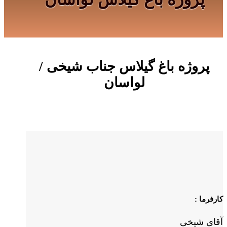
پروژه باغ گیلاس جناب شیخی /
لواسان
کارفرما :
آقای شیخی