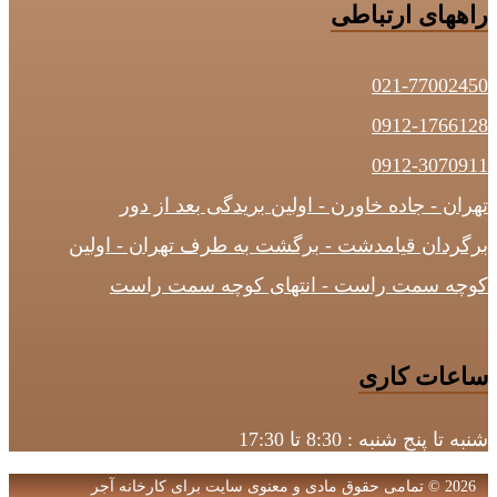
راههای ارتباطی
021-77002450
0912-1766128
0912-3070911
تهران - جاده خاورن - اولین بریدگی بعد از دور
برگردان قیامدشت - برگشت به طرف تهران - اولین
کوچه سمت راست - انتهای کوچه سمت راست
ساعات کاری
شنبه تا پنج شنبه : 8:30 تا 17:30
2026 © تمامی حقوق مادی و معنوی سایت برای کارخانه آجر