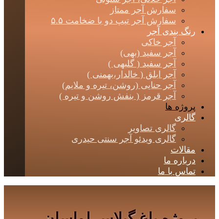
سفارش آجر ممتاز
سفارش آجر تیپ دو با ضخامت ۵.۵
رنگ بندی آجر
آجر خاکی
آجر سفید (بهی)
آجر سفید ( گلبهی )
آجر ابلق ( خالدار،بهمنی )
آجر حنایی (روشن، تیره و ملایم)
آجر قرمز ( بنفش روشن و تیره )
پروژه ها
گالری
گالری تصاویر
گالری ویدئو آجر سنتی حیدری
مقالات
درباره ما
تماس با ما
پروژه باغ گیلاس لواسان