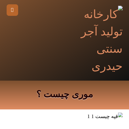
موری چیست ؟