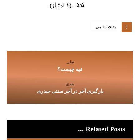
۵/۵ - (۱ امتیاز)
مقالات علمی
قبلی
قپه چیست؟
بعدی
بارگیری آجر در آجر سنتی حیدری
Related Posts ...