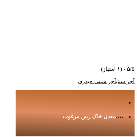
۵/۵ - (۱ امتیاز)
آجر سنتی
آجر سنتی حیدری
معدن خاک رس مرغوب
بعدی