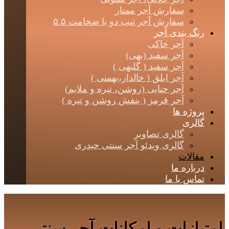
سفارش آجر ممتاز
سفارش آجر تیپ دو با ضخامت ۵.۵
رنگ بندی آجر
آجر خاکی
آجر سفید (بهی)
آجر سفید ( گلبهی )
آجر ابلق ( خالدار،بهمنی )
آجر حنایی (روشن، تیره و ملایم)
آجر قرمز ( بنفش روشن و تیره )
پروژه ها
گالری
گالری تصاویر
گالری ویدئو آجر سنتی حیدری
مقالات
درباره ما
تماس با ما
امتیازات و امکانات آجر سنتی