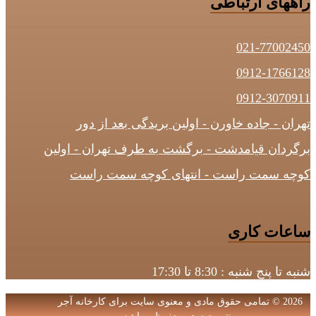
راههای ارتباطی
021-77002450
0912-1766128
0912-3070911
تهران - جاده خاورن - اولین بریدگی بعد از دور
برگردان قیامدشت - برگشت به طرف تهران - اولین
کوچه سمت راست - انتهای کوچه سمت راست
ساعات کاری
شنبه تا پنج شنبه : 8:30 تا 17:30
2026 © تمامی حقوق مادی و معنوی سایت برای کارخانه آجر