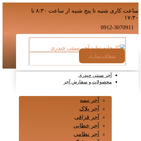
ساعت کاری شنبه تا پنج شنبه از ساعت ۸:۳۰ تا
۱۷:۳۰
0912-3070911
شفاف سازی
آجر سنتی حیدری
محصولات و سفارش آجر
آجر نیمه
آجر پلاک
آجر قزاقی
آجر خطایی
آجر نظامی