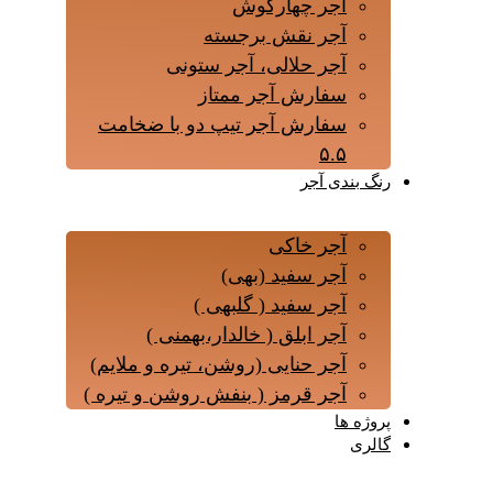
آجر چهارگوش
آجر نقش برجسته
آجر حلالی، آجر ستونی
سفارش آجر ممتاز
سفارش آجر تیپ دو با ضخامت
۵.۵
رنگ بندی آجر
آجر خاکی
آجر سفید (بهی)
آجر سفید ( گلبهی )
آجر ابلق ( خالدار،بهمنی )
آجر حنایی (روشن، تیره و ملایم)
آجر قرمز ( بنفش روشن و تیره )
پروژه ها
گالری