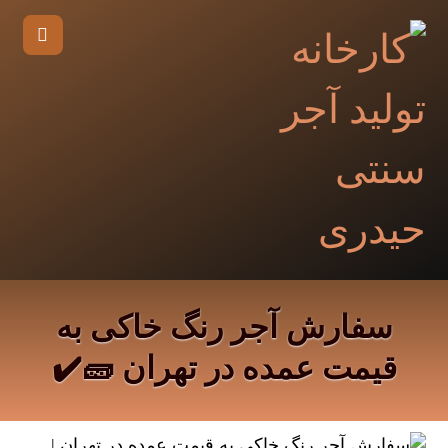
سفارش آجر رنگ خاکی به
قیمت عمده در تهران 🧱✔️